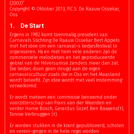
(2002)”
Copyright © Oktober 2013, P.C.S. De Raauw Ossekar,
Oss
1. De Start
Ergens in 1982 komt toenmalig president van
Carnavals Stichting De Raauw Ossekar Bert Appels
met het idee om een carnaval¬s liedjesfestival te
organiseren. Hij en met hem vele anderen zijn de
commerciële melodietjes en het geproduceerde
gebral van de Hilversumse zenders meer dan zat.
Die liedjes doen geen deugd aan de eigen
carnavalscultuur zoals die in Oss en het Maasland
wordt beleefd. Zijn idee wordt met veel instemming
verwelkomd.
Er wordt meteen een commissie benoemd onder
voorzitterschap van Frans van der Weerden en
verder Harrie Bosch, Gerardus Sozef, Ben Baaijens(†),
Tonnie Verbruggen (†).
Er worden stukken in de krant gepubliceerd, scholen
en vereni¬gingen in de hele regio worden