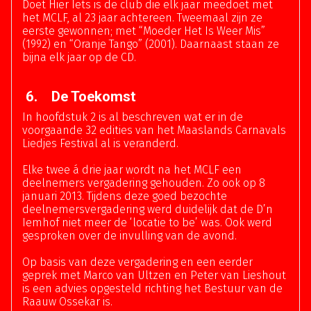
Doet Hier Iets is de club die elk jaar meedoet met
het MCLF, al 23 jaar achtereen. Tweemaal zijn ze
eerste gewonnen; met “Moeder Het Is Weer Mis”
(1992) en “Oranje Tango” (2001). Daarnaast staan ze
bijna elk jaar op de CD.
6. De Toekomst
In hoofdstuk 2 is al beschreven wat er in de
voorgaande 32 edities van het Maaslands Carnavals
Liedjes Festival al is veranderd.
Elke twee á drie jaar wordt na het MCLF een
deelnemers vergadering gehouden. Zo ook op 8
januari 2013. Tijdens deze goed bezochte
deelnemersvergadering werd duidelijk dat de D’n
Iemhof niet meer de ‘locatie to be’ was. Ook werd
gesproken over de invulling van de avond.
Op basis van deze vergadering en een eerder
geprek met Marco van Ultzen en Peter van Lieshout
is een advies opgesteld richting het Bestuur van de
Raauw Ossekar is.