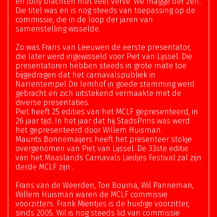
en Jolly brachten met veel verve 'We magge der zen'.
Die titel was en is nog steeds van toepassing op de
commissie, die in de loop der jaren van
samenstelling wisselde.
Zo was Frans van Leeuwen de eerste presentator,
die later werd ingewisseld voor Piet van Lijssel. Die
presentatoren hebben steeds in grote mate toe
bijgedragen dat het carnavalspubliek in
Narrentempel Dn Iemhof in goede stemming werd
gebracht en zich uitstekend vermaakte met de
diverse presentaties.
Piet heeft 25 edities van het MCLF gepresenteerd, in
26 jaar tijd. In het jaar dat hij StadsPrins was werd
het gepresenteerd door Willem Huisman.
Maurits Bonnemaijers heeft het presenteer stokje
overgenomen van Piet van Lijssel. De 33ste editie
van het Maaslands Carnavals Liedjes Festival zal zijn
derde MCLF zijn .
Frans van de Weerden, Ton Bouma, Wil Panneman,
Willem Huisman waren de MCLF commissie
voorzitters. Frank Mientjes is de huidige voorzitter,
sinds 2005. Wil is nog steeds lid van commissie