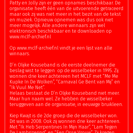
Patty en Jolly zijn er geen opnames beschikbaar. De
organisatie heeft één van de uitvoerende getraceerd
maar ook zij was niet meer in het bezit van de tekst
en muziek. Opnieuw opnemen was dus ook niet
meer mogelijk. Alle andere winnaars zijn wel
elektronisch beschikbaar en te downloaden op
www.mclf-archief.nl
Op www.mclf-archief.nl vindt je een lijst van alle
winnaars.
D’n Olijke Kouseband is de eerste deelnemer die
beslag wist te leggen op de wisselbeker in 1995. Zij
wonnen drie keer achtereen het MCLF met “Me Me
Kupke In De Wolken”, “Carnaval Ge Bent van Mij” en
“Ik Vuul Me Net”.
Helaas bestaat de D’n Olijke Kouseband niet meer.
Maar hun naam wel. Ze hebben de wisselbeker
teruggeven aan de organisatie, in eeuwige bruikleen.
Kiep Kwajt is de 2de groep die de wisselbeker won.
Dit was in 2008. Ook zij wonnen drie keer achtereen.
Met “Ik Heb Serpentines In Mijn Haar”, “Lam Tegen
De Lambrizering”, en “Een Osse Vrouw”. Zij kregen