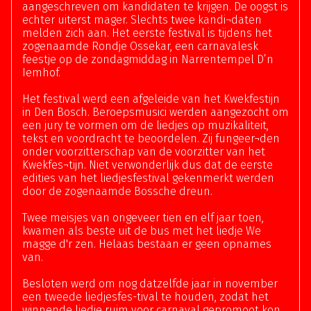
aangeschreven om kandidaten te krijgen. De oogst is
echter uiterst mager. Slechts twee kandi¬daten
melden zich aan. Het eerste festival is tijdens het
zogenaamde Rondje Ossekar, een carnavalesk
feestje op de zondagmiddag in Narrentempel D’n
Iemhof.
Het festival werd een afgeleide van het Kwekfestijn
in Den Bosch. Beroepsmusici werden aangezocht om
een jury te vormen om de liedjes op muzikaliteit,
tekst en voordracht te beoordelen. Zij fungeer¬den
onder voorzitterschap van de voorzitter van het
Kwekfes¬tijn. Niet verwonderlijk dus dat de eerste
edities van het liedjesfestival gekenmerkt werden
door de zogenaamde Bossche dreun.
Twee meisjes van ongeveer tien en elf jaar toen,
kwamen als beste uit de bus met het liedje We
magge d'r zen. Helaas bestaan er geen opnames
van.
Besloten werd om nog datzelfde jaar in november
een tweede liedjesfes-tival te houden, zodat het
winnende liedje ruim voor carnaval gepromoot kon