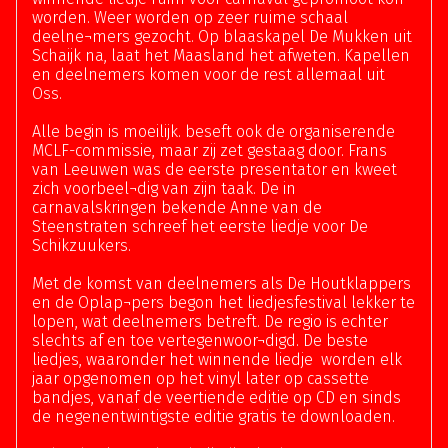
worden. Weer worden op zeer ruime schaal
deelne¬mers gezocht. Op blaaskapel De Mukken uit
Schaijk na, laat het Maasland het afweten. Kapellen
en deelnemers komen voor de rest allemaal uit
Oss.
Alle begin is moeilijk. beseft ook de organiserende
MCLF-commissie, maar zij zet gestaag door. Frans
van Leeuwen was de eerste presentator en kweet
zich voorbeel¬dig van zijn taak. De in
carnavalskringen bekende Anne van de
Steenstraten schreef het eerste liedje voor De
Schikzuukers.
Met de komst van deelnemers als De Houtklappers
en de Oplap¬pers begon het liedjesfestival lekker te
lopen, wat deelnemers betreft. De regio is echter
slechts af en toe vertegenwoor¬digd. De beste
liedjes, waaronder het winnende liedje worden elk
jaar opgenomen op het vinyl later op cassette
bandjes, vanaf de veertiende editie op CD en sinds
de negenentwintigste editie gratis te downloaden.