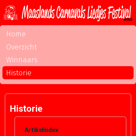
Home
Overzicht
Winnaars
Historie
Historie
Artikelindex