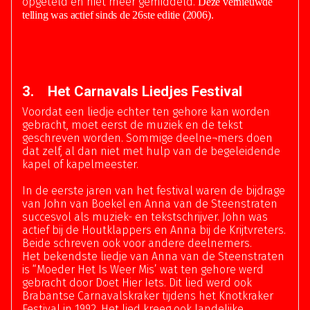
opgeteld en niet meer gemiddeld.
Deze vernieuwde
telling was actief sinds de 26ste editie (2006).
3. Het Carnavals Liedjes Festival
Voordat een liedje echter ten gehore kan worden
gebracht, moet eerst de muziek en de tekst
geschreven worden. Sommige deelne¬mers doen
dat zelf, al dan niet met hulp van de begeleidende
kapel of kapelmeester.
In de eerste jaren van het festival waren de bijdrage
van John van Boekel en Anna van de Steenstraten
succesvol als muziek- en tekstschrijver. John was
actief bij de Houtklappers en Anna bij de Krijtvreters.
Beide schreven ook voor andere deelnemers.
Het bekendste liedje van Anna van de Steenstraten
is “Moeder Het Is Weer Mis’ wat ten gehore werd
gebracht door Doet Hier Iets. Dit lied werd ook
Brabantse Carnavalskraker tijdens het Knotkraker
Festival in 1992. Het lied kreeg ook landelijke